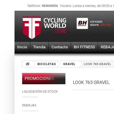
Teléfono:
963694556
Horario: Lunes a viernes, de 09:30 a 
Inicio
Tienda
Contacto
BH FITNESS
REBAJ
BICICLETAS
GRAVEL
LOOK 765 GRAVEL
PROMOCIONES
LOOK 765 GRAVEL
LIQUIDACIÓN DE STOCK
.....................
REBAJAS
.....................